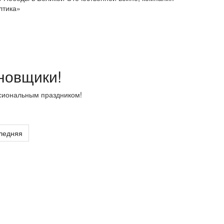
лтика»
новщики!
сиональным праздником!
ледняя