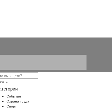
скать
атегории
События
Охрана труда
Спорт