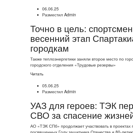
06.06.25
Разместил
Admin
Точно в цель: спортсм
весенний этап Спартак
городкам
Также теплоэнергетики заняли второе место по гор
городского отделения «Трудовые резервы»
Читать
05.06.25
Разместил
Admin
УАЗ для героев: ТЭК пе
СВО за спасение жизней
АО «ТЭК СПб» продолжает участвовать в проектах 
посвященных Году защитника Отечества и 80-лети