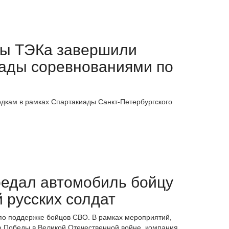
ены ТЭКа завершили
иады соревнованиями по
одкам в рамках Спартакиады Санкт-Петербургского
редал автомобиль бойцу
 русских солдат
по поддержке бойцов СВО. В рамках мероприятий,
ю Победы в Великой Отечественной войне, компания