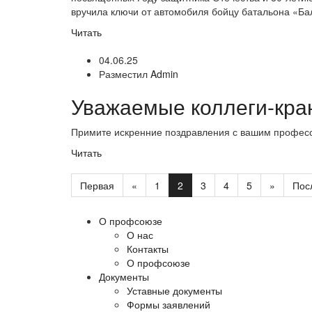
вручила ключи от автомобиля бойцу батальона «Ба
Читать
04.06.25
Разместил
Admin
Уважаемые коллеги-кра
Примите искренние поздравления с вашим профес
Читать
Первая
«
1
2
3
4
5
»
Пос
О профсоюзе
О нас
Контакты
О профсоюзе
Документы
Уставные документы
Формы заявлений